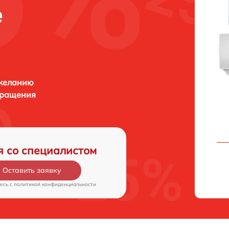
е
 желанию
бращения
я со специалистом
Оставить заявку
есь c
политикой конфиденциальности