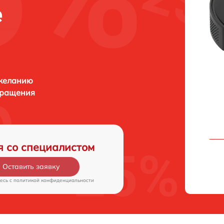
е
 желанию
бращения
я со специалистом
Оставить заявку
есь c
политикой конфиденциальности