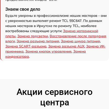
Знаем свое дело
Будьте уверены в профессионализме наших мастеров - они
с уверенностью выполнят ремонт TCL 55C647. По данным
наших мастеров в Иркутске по ремонту TCL, наиболее
востребованы следующие услуги:
Замена материнской
платы
,
Замена подсветки
,
Восстановление после попадания
влаги
,
Замена разъема питания
,
Замена шнура питания
,
Замена SCART-разъема
,
Замена разъема AUX
,
Замена ИК-
приемника
,
Замена кнопок управления
,
Замена
конденсатора
.
Акции сервисного
центра