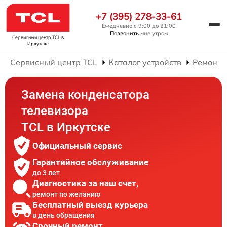
+7 (395) 278-33-61
Ежедневно с 9:00 до 21:00
Позвонить
мне утром
Сервисный центр TCL
в
Иркутске
Сервисный центр TCL
Каталог устройств
Ремонт 
Замена конденсатора
телевизора
TCL в Иркутске
Официальный сервис
Гарантийное обслуживание
до 3 лет
Диагностика за наш счет,
ремонт по желанию
Бесплатный выезд курьера
в день обращения
Срочный ремонт