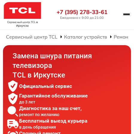
+7 (395) 278-33-61
Ежедневно с 9:00 до 21:00
Сервисный центр TCL
в
Иркутске
Сервисный центр TCL
Каталог устройств
Ремонт 
Замена шнура питания
телевизора
TCL в Иркутске
Официальный сервис
Гарантийное обслуживание
до 3 лет
Диагностика за наш счет,
ремонт по желанию
Бесплатный выезд курьера
в день обращения
Срочный ремонт